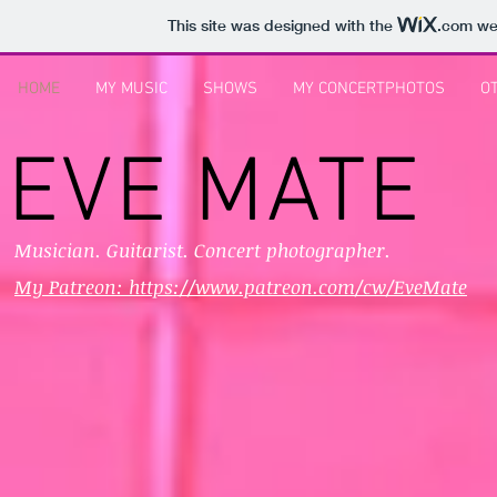
This site was designed with the
.com
web
HOME
MY MUSIC
SHOWS
MY CONCERTPHOTOS
O
EVE MATE
Musician. Guitarist. Concert photographer.
My Patreon: https://www.patreon.com/cw/EveMate